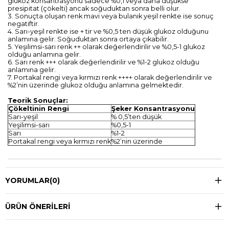
glukoz konsantrasyonu sadece %0,1 veya daha düşükse
presipitat (çökelti) ancak soğuduktan sonra belli olur.
3. Sonuçta oluşan renk mavi veya bulanık yeşil renkte ise sonuç
negatiftir.
4. Sarı-yeşil renkte ise + tir ve %0,5 ten düşük glukoz olduğunu
anlamına gelir. Soğuduktan sonra ortaya çıkabilir.
5. Yeşilimsi-sarı renk ++ olarak değerlendirilir ve %0,5-1 glukoz
olduğu anlamına gelir.
6. Sarı renk +++ olarak değerlendirilir ve %1-2 glukoz olduğu
anlamına gelir.
7. Portakal rengi veya kırmızı renk ++++ olarak değerlendirilir ve
%2’nin üzerinde glukoz olduğu anlamına gelmektedir.
Teorik Sonuçlar:
Çökeltinin Rengi
Şeker Konsantrasyonu
Sarı-yeşil
% 0,5’ten düşük
Yeşilimsi-sarı
%0,5-1
Sarı
%1-2
Portakal rengi veya kırmızı renk
%2’nin üzerinde
YORUMLAR
(0)
ÜRÜN ÖNERILERI