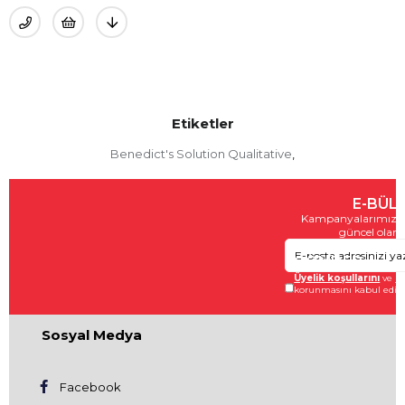
Etiketler
Benedict's Solution Qualitative
,
E-BÜL
Kampanyalarımızda
güncel olara
GÖNDER
Üyelik koşullarını
ve
ki
korunmasını kabul ediy
Sosyal Medya
Facebook