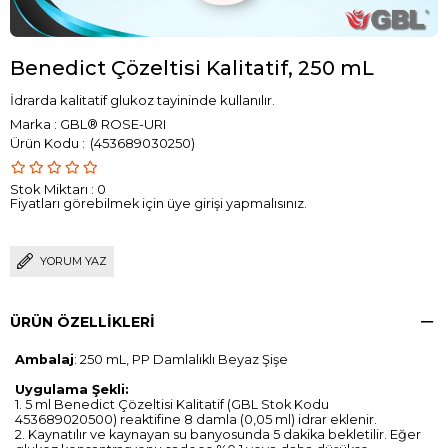
Benedict Çözeltisi Kalitatif, 250 mL
İdrarda kalitatif glukoz tayininde kullanılır.
Marka
:
GBL® ROSE-URI
(453689030250)
Stok Miktarı
:
0
Fiyatları görebilmek için üye girişi yapmalısınız.
YORUM YAZ
ÜRÜN ÖZELLIKLERI
Ambalaj
: 250 mL, PP Damlalıklı Beyaz Şişe
Uygulama Şekli:
1. 5 ml Benedict Çözeltisi Kalitatif (GBL Stok Kodu
453689020500) reaktifine 8 damla (0,05 ml) idrar eklenir.
2. Kaynatılır ve kaynayan su banyosunda 5 dakika bekletilir. Eğer