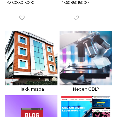
436085015000
436085015000
Hakkımızda
Neden GBL?