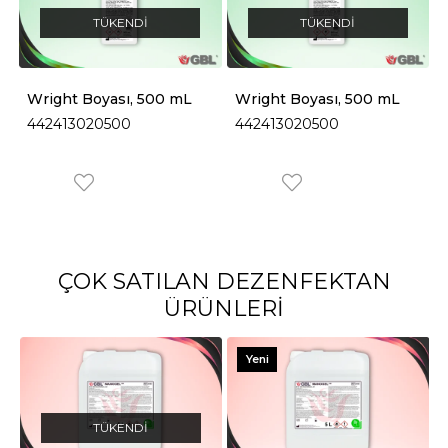
TÜKENDI
TÜKENDI
Wright Boyası, 500 mL
Wright Boyası, 500 mL
442413020500
442413020500
ÇOK SATILAN DEZENFEKTAN
ÜRÜNLERI
Yeni
Ürün
TÜKENDI