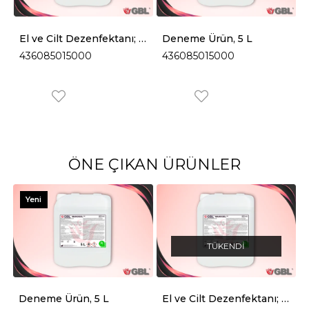
El ve Cilt Dezenfektanı; Jel, 5 L
Deneme Ürün, 5 L
436085015000
436085015000
ÖNE ÇIKAN ÜRÜNLER
Yeni
Ürün
TÜKENDI
), 1 L
Deneme Ürün, 5 L
El ve Cilt Dezenfektanı; Jel, 5 L