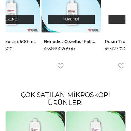
TÜKENDI
TÜKENDI
L
Benedict Çözeltisi Kalitatif, 500 mL
Rosin Trousseau Ayıracı, 500 mL
453689020500
453127020500
ÇOK SATILAN MIKROSKOPI
ÜRÜNLERI