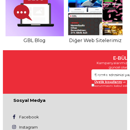
GBL Blog
Diğer Web Sitelerimiz
E-BÜL
Kampanyalarımızda
güncel olara
GÖNDER
Üyelik koşullarını
ve
ki
korunmasını kabul ediy
Sosyal Medya
Facebook
Instagram