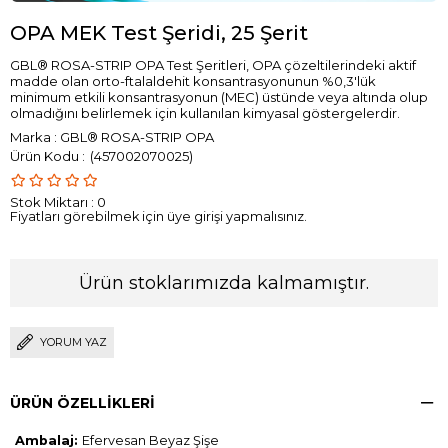
OPA MEK Test Şeridi, 25 Şerit
GBL® ROSA-STRIP OPA Test Şeritleri, OPA çözeltilerindeki aktif
madde olan orto-ftalaldehit konsantrasyonunun %0,3'lük
minimum etkili konsantrasyonun (MEC) üstünde veya altında olup
olmadığını belirlemek için kullanılan kimyasal göstergelerdir.
Marka
:
GBL® ROSA-STRIP OPA
(457002070025)
Stok Miktarı
:
0
Fiyatları görebilmek için üye girişi yapmalısınız.
Ürün stoklarımızda kalmamıştır.
YORUM YAZ
ÜRÜN ÖZELLIKLERI
Ambalaj:
Efervesan Beyaz Şişe