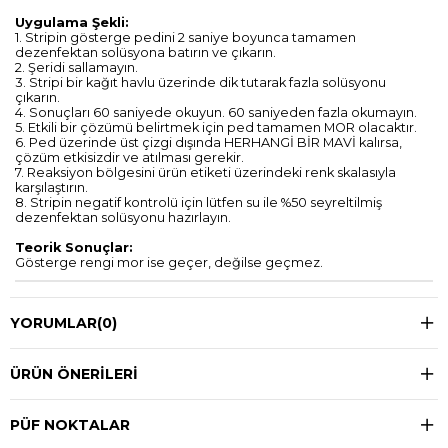
Uygulama Şekli:
1. Stripin gösterge pedini 2 saniye boyunca tamamen
dezenfektan solüsyona batırın ve çıkarın.
2. Şeridi sallamayın.
3. Stripi bir kağıt havlu üzerinde dik tutarak fazla solüsyonu
çıkarın.
4. Sonuçları 60 saniyede okuyun. 60 saniyeden fazla okumayın.
5. Etkili bir çözümü belirtmek için ped tamamen MOR olacaktır.
6. Ped üzerinde üst çizgi dışında HERHANGİ BİR MAVİ kalırsa,
çözüm etkisizdir ve atılması gerekir.
7. Reaksiyon bölgesini ürün etiketi üzerindeki renk skalasıyla
karşılaştırın.
8. Stripin negatif kontrolü için lütfen su ile %50 seyreltilmiş
dezenfektan solüsyonu hazırlayın.
Teorik Sonuçlar:
Gösterge rengi mor ise geçer, değilse geçmez.
YORUMLAR
(0)
ÜRÜN ÖNERILERI
PÜF NOKTALAR