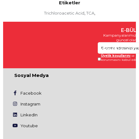
Etiketler
Trichloroacetic Acid
TCA
,
,
E-BÜL
Kampanyalarımızda
güncel olara
GÖNDER
Üyelik koşullarını
ve
ki
korunmasını kabul ediy
Sosyal Medya
Facebook
Instagram
LinkedIn
Youtube