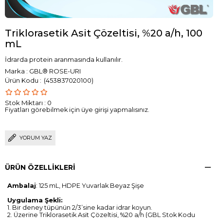
Triklorasetik Asit Çözeltisi, %20 a/h, 100
mL
İdrarda protein aranmasında kullanılır.
Marka
:
GBL® ROSE-URI
(453837020100)
Stok Miktarı
:
0
Fiyatları görebilmek için üye girişi yapmalısınız.
YORUM YAZ
ÜRÜN ÖZELLIKLERI
Ambalaj
: 125 mL, HDPE Yuvarlak Beyaz Şişe
Uygulama Şekli:
1. Bir deney tüpünün 2/3’sine kadar idrar koyun.
2. Üzerine Triklorasetik Asit Çözeltisi, %20 a/h (GBL Stok Kodu